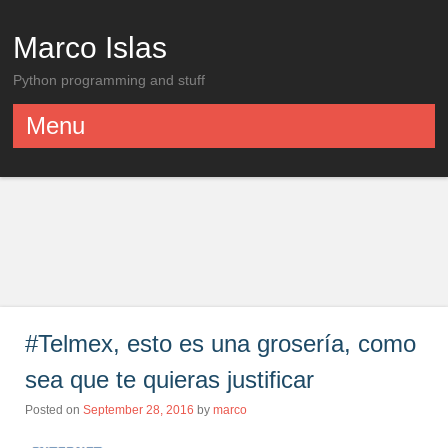
Marco Islas
Python programming and stuff
Menu
Skip to content
#Telmex, esto es una grosería, como
sea que te quieras justificar
Posted on
September 28, 2016
by
marco