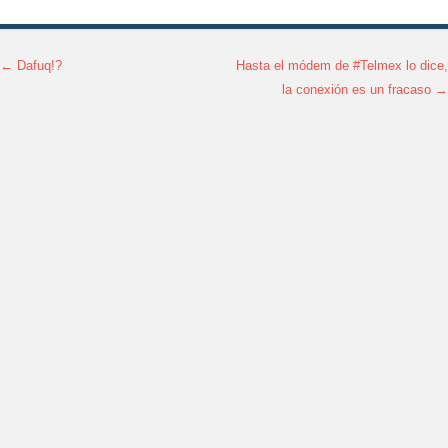
←
Dafuq!?
Hasta el módem de #Telmex lo dice,
Post navigation
la conexión es un fracaso
→