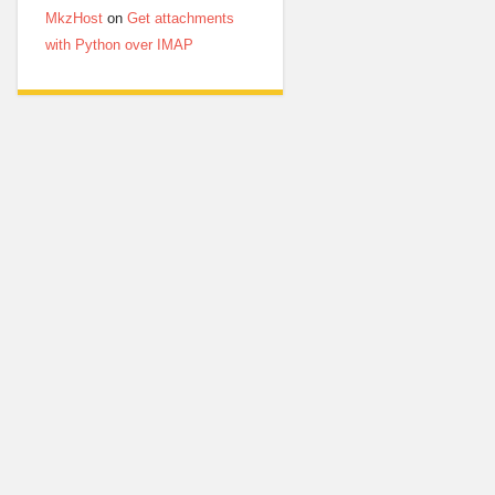
MkzHost
on
Get attachments
with Python over IMAP