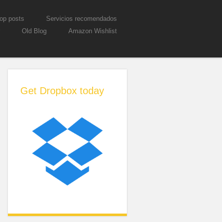
op posts
Servicios recomendados
Old Blog
Amazon Wishlist
Get Dropbox today