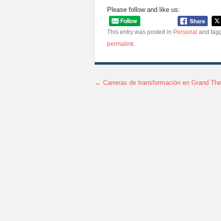
Please follow and like us:
This entry was posted in
Personal
and tag
permalink
.
←
Carreras de transformación en Grand The
Post navigation