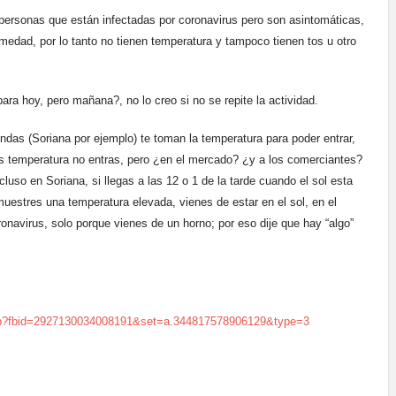
ersonas que están infectadas por coronavirus pero son asintomáticas,
rmedad, por lo tanto no tienen temperatura y tampoco tienen tos u otro
para hoy, pero mañana?, no lo creo si no se repite la actividad.
ndas (Soriana por ejemplo) te toman la temperatura para poder entrar,
nes temperatura no entras, pero ¿en el mercado? ¿y a los comerciantes?
so en Soriana, si llegas a las 12 o 1 de la tarde cuando el sol esta
uestres una temperatura elevada, vienes de estar en el sol, en el
ronavirus, solo porque vienes de un horno; por eso dije que hay “algo”
hp?fbid=2927130034008191&set=a.344817578906129&type=3