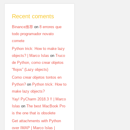
Recent coments
Binance推荐
on
8 errores que
todo programador novato
comete
Python trick: How to make lazy
objects? | Marco Islas
on
Truco
de Python, como crear objetos
“flojos” (Lazy objects)
Como crear objetos tontos en
Python?
on
Python trick: How to
make lazy objects?
Yay! PyCharm 2018.3 !! | Marco
Islas
on
The best MacBook Pro
is the one that is obsolete
Get attachments with Python
over IMAP | Marco Islas |